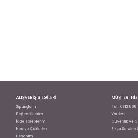
ALIŞVERİŞ BİLGİLERİ
MÜŞTERİ HİZ
Siparişlerim
Tel : 0312 566 
Beğendiklerim
Yardım
İade Taleplerim
Güvenlik Ve Giz
Hediye Çeklerim
Sıkça Sorulan 
Hesabım