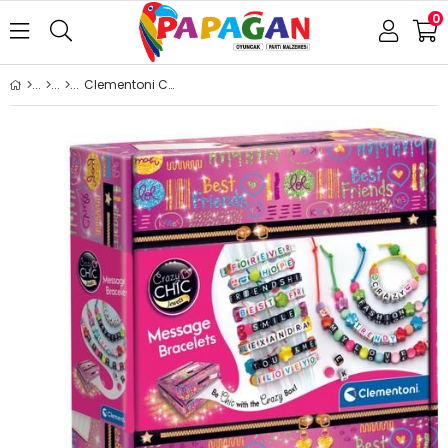
0
Clementoni Crazy Chic - Mesaj Bileklikler 18634 Lisanslı Ürün