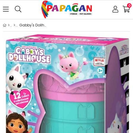
0
Gabby's Dollhouse Sürpriz Paket (1adet) 6060455 Lisanslı Ürün