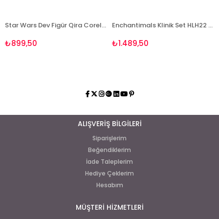
Star Wars Dev Figür Qira Corellia E2380-E2879 Lisanslı Orjınal Ürün
Enchantimals Klinik Set HLH22 Lisanslı Ürün
₺899,50
₺1.489,50
ALIŞVERİŞ BİLGİLERİ
Siparişlerim
Beğendiklerim
İade Taleplerim
Hediye Çeklerim
Hesabım
MÜŞTERİ HİZMETLERİ