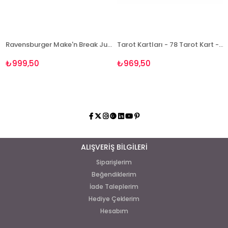
Ravensburger Make'n Break Junior Lisanslı Ürün
Tarot Kartları - 78 Tarot Kart - Ks Games
K
₺999,50
₺969,50
ALIŞVERİŞ BİLGİLERİ
Siparişlerim
Beğendiklerim
İade Taleplerim
Hediye Çeklerim
Hesabım